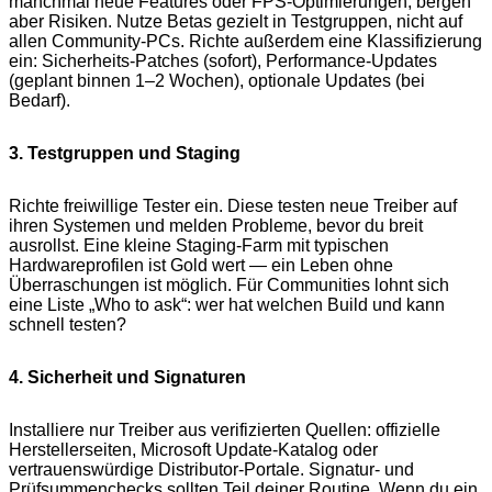
manchmal neue Features oder FPS-Optimierungen, bergen
aber Risiken. Nutze Betas gezielt in Testgruppen, nicht auf
allen Community-PCs. Richte außerdem eine Klassifizierung
ein: Sicherheits-Patches (sofort), Performance-Updates
(geplant binnen 1–2 Wochen), optionale Updates (bei
Bedarf).
3. Testgruppen und Staging
Richte freiwillige Tester ein. Diese testen neue Treiber auf
ihren Systemen und melden Probleme, bevor du breit
ausrollst. Eine kleine Staging-Farm mit typischen
Hardwareprofilen ist Gold wert — ein Leben ohne
Überraschungen ist möglich. Für Communities lohnt sich
eine Liste „Who to ask“: wer hat welchen Build und kann
schnell testen?
4. Sicherheit und Signaturen
Installiere nur Treiber aus verifizierten Quellen: offizielle
Herstellerseiten, Microsoft Update-Katalog oder
vertrauenswürdige Distributor-Portale. Signatur- und
Prüfsummenchecks sollten Teil deiner Routine. Wenn du ein