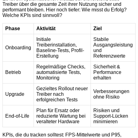
Treiber über die gesamte Zeit ihrer Nutzung sicher und
performant bleiben. Hier noch tiefer: Wie misst du Erfolg?
Welche KPIs sind sinnvoll?
Phase
Aktivität
Ziel
Initiale
Stabile
Treiberinstallation,
Ausgangsleistung
Onboarding
Baseline-Tests, Profil-
und
Erstellung
Referenzwerte
Regelmäßige Checks,
Sicherheit &
Betrieb
automatisierte Tests,
Performance
Monitoring
erhalten
Gezieltes Rollout neuer
Verbesserungen
Upgrade
Treiber nach
ohne Risiko
erfolgreichen Tests
Plan für Ersatz oder
Risiken und
End-of-Life
reduzierte Wartung bei
Support-Lücken
veralteter Hardware
minimieren
KPIs, die du tracken solltest: FPS-Mittelwerte und P95,