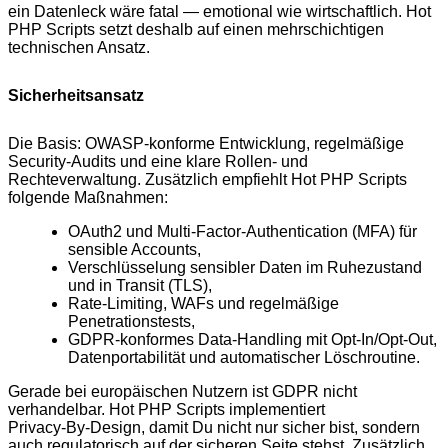
ein Datenleck wäre fatal — emotional wie wirtschaftlich. Hot
PHP Scripts setzt deshalb auf einen mehrschichtigen
technischen Ansatz.
Sicherheitsansatz
Die Basis: OWASP‑konforme Entwicklung, regelmäßige
Security‑Audits und eine klare Rollen‑ und
Rechteverwaltung. Zusätzlich empfiehlt Hot PHP Scripts
folgende Maßnahmen:
OAuth2 und Multi‑Factor‑Authentication (MFA) für
sensible Accounts,
Verschlüsselung sensibler Daten im Ruhezustand
und in Transit (TLS),
Rate‑Limiting, WAFs und regelmäßige
Penetrationstests,
GDPR‑konformes Data‑Handling mit Opt‑In/Opt‑Out,
Datenportabilität und automatischer Löschroutine.
Gerade bei europäischen Nutzern ist GDPR nicht
verhandelbar. Hot PHP Scripts implementiert
Privacy‑By‑Design, damit Du nicht nur sicher bist, sondern
auch regulatorisch auf der sicheren Seite stehst. Zusätzlich