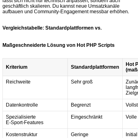
lässt sich nicht nur technisch anpassen, sondern auch
geschäftlich skalieren. Du kannst neue Umsatzkanäle
aufbauen und Community‑Engagement messbar erhöhen.
Vergleichstabelle: Standardplattformen vs.
Maßgeschneiderte Lösung von Hot PHP Scripts
Hot 
Kriterium
Standardplattformen
(maß
Reichweite
Sehr groß
Zunäc
langfr
Zielg
Datenkontrolle
Begrenzt
Volls
Spezialisierte
Eingeschränkt
Volle
E‑Sport‑Features
Kostenstruktur
Geringe
Initia