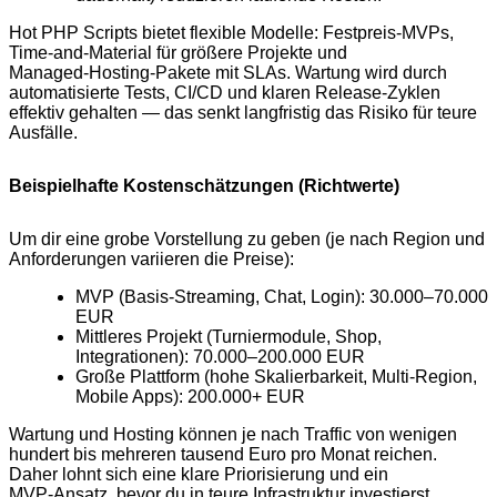
Hot PHP Scripts bietet flexible Modelle: Festpreis‑MVPs,
Time‑and‑Material für größere Projekte und
Managed‑Hosting‑Pakete mit SLAs. Wartung wird durch
automatisierte Tests, CI/CD und klaren Release‑Zyklen
effektiv gehalten — das senkt langfristig das Risiko für teure
Ausfälle.
Beispielhafte Kostenschätzungen (Richtwerte)
Um dir eine grobe Vorstellung zu geben (je nach Region und
Anforderungen variieren die Preise):
MVP (Basis‑Streaming, Chat, Login): 30.000–70.000
EUR
Mittleres Projekt (Turniermodule, Shop,
Integrationen): 70.000–200.000 EUR
Große Plattform (hohe Skalierbarkeit, Multi‑Region,
Mobile Apps): 200.000+ EUR
Wartung und Hosting können je nach Traffic von wenigen
hundert bis mehreren tausend Euro pro Monat reichen.
Daher lohnt sich eine klare Priorisierung und ein
MVP‑Ansatz, bevor du in teure Infrastruktur investierst.