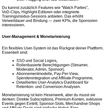
Du kannst zusätzlich Features wie “Watch Parties”,
VoD‑Clips, Highlight‑Editoren oder integrierte
Trainingsmodus‑Sessions anbieten. Das erhöht
Verweildauer und Bindung — zwei KPIs, die Sponsoren
interessieren.
User‑Management & Monetarisierung
Ein flexibles User‑System ist das Rückgrat deiner Plattform.
Essentiell sind:
SSO und Social Logins,
Rollenbasierte Berechtigungen (Streamer,
Moderator, Admin, Sponsor),
Abonnementmodelle, Pay‑Per‑View,
Spendenintegration und Affiliate‑Programme,
Detailliertes User‑Analytics‑Dashboard für
Retention‑ und Conversion‑Analysen.
Monetarisierung ist kein Hexenwerk, aber du musst sie
denken: Direkte Subscriptions, Premium‑Konten, exklusive
Events gegen Eintritt, Sponsor‑Slots, Merchandise‑Shops
und Affiliate‑Deals sind einfache Hebel. Eine