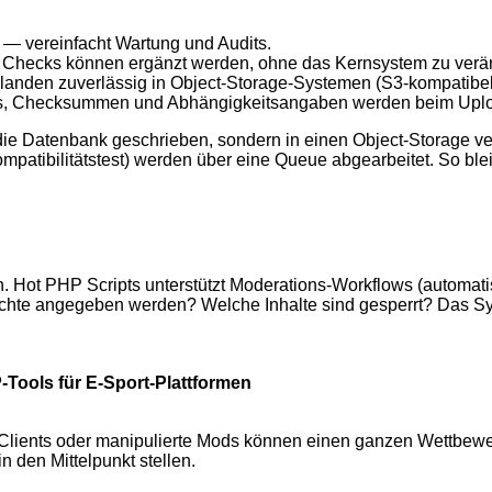
 — vereinfacht Wartung und Audits.
Checks können ergänzt werden, ohne das Kernsystem zu verä
landen zuverlässig in Object-Storage-Systemen (S3-kompatibel
s, Checksummen und Abhängigkeitsangaben werden beim Uplo
in die Datenbank geschrieben, sondern in einen Object-Storage 
ompatibilitätstest) werden über eine Queue abgearbeitet. So ble
. Hot PHP Scripts unterstützt Moderations-Workflows (automa
echte angegeben werden? Welche Inhalte sind gesperrt? Das S
Tools für E-Sport-Plattformen
 Clients oder manipulierte Mods können einen ganzen Wettbewe
n den Mittelpunkt stellen.