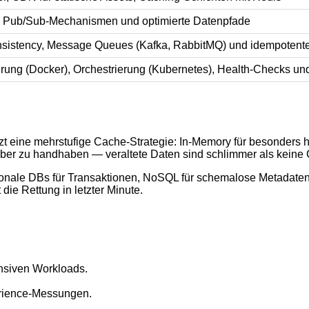
 Pub/Sub-Mechanismen und optimierte Datenpfade
sistency, Message Queues (Kafka, RabbitMQ) und idempotent
erung (Docker), Orchestrierung (Kubernetes), Health-Checks un
utzt eine mehrstufige Cache-Strategie: In-Memory für besonders
auber zu handhaben — veraltete Daten sind schlimmer als keine
onale DBs für Transaktionen, NoSQL für schemalose Metadaten 
die Rettung in letzter Minute.
ensiven Workloads.
erience-Messungen.