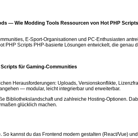
 Mods — Wie Modding Tools Ressourcen von Hot PHP Scrip
mmunities, E-Sport-Organisationen und PC-Enthusiasten antreib
e Hot PHP Scripts PHP-basierte Lösungen entwickelt, die genau 
Scripts für Gaming-Communities
lichen Herausforderungen: Uploads, Versionskonflikte, Lizenz
angehen — modular, leicht integrierbar und erweiterbar.
oße Bibliothekslandschaft und zahlreiche Hosting-Optionen. Da
ermaßen glücklich machen.
age. So kannst du das Frontend modern gestalten (React/Vue) u